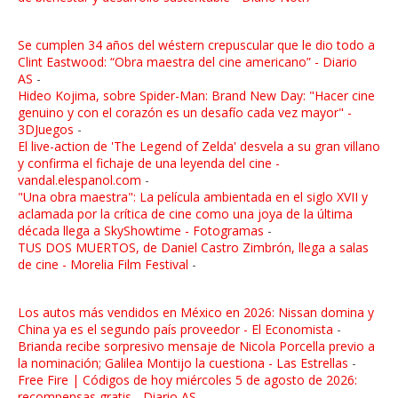
Se cumplen 34 años del wéstern crepuscular que le dio todo a
Clint Eastwood: “Obra maestra del cine americano” - Diario
AS
-
Hideo Kojima, sobre Spider-Man: Brand New Day: "Hacer cine
genuino y con el corazón es un desafío cada vez mayor" -
3DJuegos
-
El live-action de 'The Legend of Zelda' desvela a su gran villano
y confirma el fichaje de una leyenda del cine -
vandal.elespanol.com
-
"Una obra maestra": La película ambientada en el siglo XVII y
aclamada por la crítica de cine como una joya de la última
década llega a SkyShowtime - Fotogramas
-
TUS DOS MUERTOS, de Daniel Castro Zimbrón, llega a salas
de cine - Morelia Film Festival
-
Los autos más vendidos en México en 2026: Nissan domina y
China ya es el segundo país proveedor - El Economista
-
Brianda recibe sorpresivo mensaje de Nicola Porcella previo a
la nominación; Galilea Montijo la cuestiona - Las Estrellas
-
Free Fire | Códigos de hoy miércoles 5 de agosto de 2026:
recompensas gratis - Diario AS
-