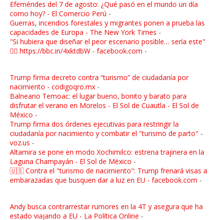
Efemérides del 7 de agosto: ¿Qué pasó en el mundo un día
como hoy? - El Comercio Perú
-
Guerras, incendios forestales y migrantes ponen a prueba las
capacidades de Europa - The New York Times
-
"Si hubiera que diseñar el peor escenario posible… sería este"
👉🏼 https://bbc.in/4xktdbW - facebook.com
-
Trump firma decreto contra “turismo” de ciudadanía por
nacimiento - codigoqro.mx
-
Balneario Temoac: el lugar bueno, bonito y barato para
disfrutar el verano en Morelos - El Sol de Cuautla - El Sol de
México
-
Trump firma dos órdenes ejecutivas para restringir la
ciudadanía por nacimiento y combatir el "turismo de parto" -
voz.us
-
Altamira se pone en modo Xochimilco: estrena trajinera en la
Laguna Champayán - El Sol de México
-
🇺🇸 Contra el "turismo de nacimiento": Trump frenará visas a
embarazadas que busquen dar a luz en EU - facebook.com
-
Andy busca contrarrestar rumores en la 4T y asegura que ha
estado viajando a EU - La Política Online
-