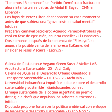
“Tenemos 13 semanas”: un Partido Demócrata fracturado
ahora intenta unirse detrás de Abdul El-Sayed - CNN en
Español
-
Los hijos de Perez Hilton abandonaron su casa momentos
antes de que sufriera una “grave crisis de salud mental” -
Infobae
-
Preparan ‘carnaval petrolero’: Acuerdo Pemex-Petrobras ya
está en fase de ejecución, anuncia canciller - El Financiero
-
Dos semanas después de la sentencia de “El Mayo”, se
anuncia la posible venta de la empresa SuKarne, del
sinaloense Jesús Vizcarra - LatinUS
-
Galería de Restaurante Vegano Green Sushi / Atelier LAB
Arquitectura Sustentable - 25 - ArchDaily
-
Galería de ¿Qué es el Desarrollo Urbano Orientado al
Transporte Sustentable – DOTS? - 7 - ArchDaily
-
Universidad Indoamérica impulsó el debate sobre el desarrollo
sustentable y sostenible - diariolosandes.com.ec
-
El mapa sustentable de la cocina argentina: un premio
distingue a chefs que impulsan los sabores autóctonos -
Infobae
-
Diputado propone fortalecer la política ambiental con enfoque
de bienestar y desarrollo sustentable - Diario Noti7
-