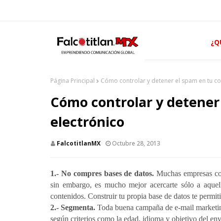
¿Q
Página Principal
Cómo controlar y detener el spam en tu co
Cómo controlar y detener
electrónico
FalcotitlanMX
Octubre 28, 2013
1.- No compres bases de datos.
Muchas empresas comp
sin embargo, es mucho mejor acercarte sólo a aquel
contenidos. Construir tu propia base de datos te permiti
2.- Segmenta.
Toda buena campaña de e-mail marketing
según criterios como la edad, idioma y objetivo del env