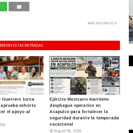
MÁS RECIENTES
TERESEN ESTAS ENTRADAS
 Guerrero turna
Ejército Mexicano mantiene
y aprueba exhorto
despliegue operativo en
cer el apoyo al
Acapulco para fortalecer la
seguridad durante la temporada
vacacional
026
August 05, 2026