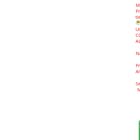
M
Pr
ti
Un
C
A
N
Pr
A
Se
M