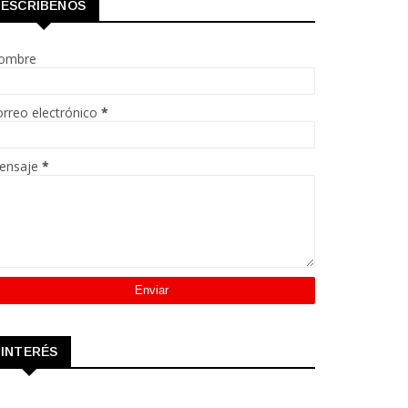
ESCRÍBENOS
ombre
rreo electrónico
*
ensaje
*
INTERÉS