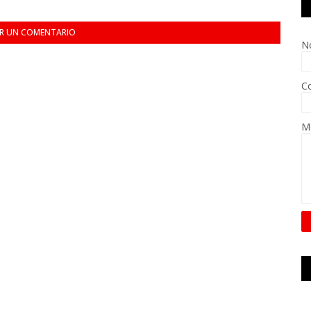
AR UN COMENTARIO
N
Co
M