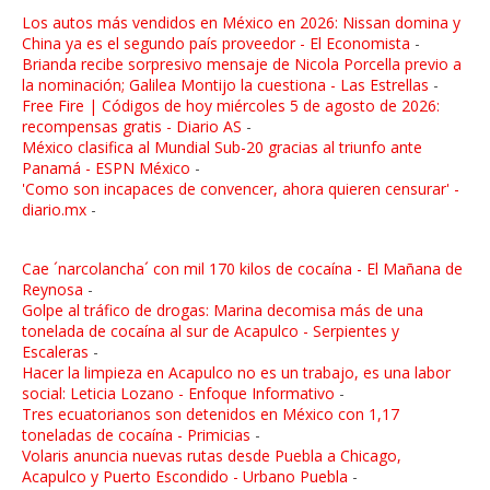
Los autos más vendidos en México en 2026: Nissan domina y
China ya es el segundo país proveedor - El Economista
-
Brianda recibe sorpresivo mensaje de Nicola Porcella previo a
la nominación; Galilea Montijo la cuestiona - Las Estrellas
-
Free Fire | Códigos de hoy miércoles 5 de agosto de 2026:
recompensas gratis - Diario AS
-
México clasifica al Mundial Sub-20 gracias al triunfo ante
Panamá - ESPN México
-
'Como son incapaces de convencer, ahora quieren censurar' -
diario.mx
-
Cae ´narcolancha´ con mil 170 kilos de cocaína - El Mañana de
Reynosa
-
Golpe al tráfico de drogas: Marina decomisa más de una
tonelada de cocaína al sur de Acapulco - Serpientes y
Escaleras
-
Hacer la limpieza en Acapulco no es un trabajo, es una labor
social: Leticia Lozano - Enfoque Informativo
-
Tres ecuatorianos son detenidos en México con 1,17
toneladas de cocaína - Primicias
-
Volaris anuncia nuevas rutas desde Puebla a Chicago,
Acapulco y Puerto Escondido - Urbano Puebla
-