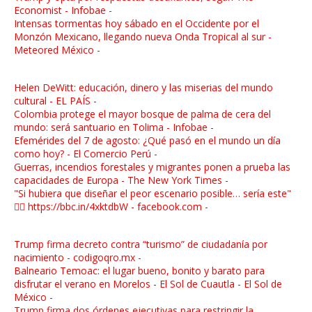
Economist - Infobae
-
Intensas tormentas hoy sábado en el Occidente por el
Monzón Mexicano, llegando nueva Onda Tropical al sur -
Meteored México
-
Helen DeWitt: educación, dinero y las miserias del mundo
cultural - EL PAÍS
-
Colombia protege el mayor bosque de palma de cera del
mundo: será santuario en Tolima - Infobae
-
Efemérides del 7 de agosto: ¿Qué pasó en el mundo un día
como hoy? - El Comercio Perú
-
Guerras, incendios forestales y migrantes ponen a prueba las
capacidades de Europa - The New York Times
-
"Si hubiera que diseñar el peor escenario posible… sería este"
👉🏼 https://bbc.in/4xktdbW - facebook.com
-
Trump firma decreto contra “turismo” de ciudadanía por
nacimiento - codigoqro.mx
-
Balneario Temoac: el lugar bueno, bonito y barato para
disfrutar el verano en Morelos - El Sol de Cuautla - El Sol de
México
-
Trump firma dos órdenes ejecutivas para restringir la