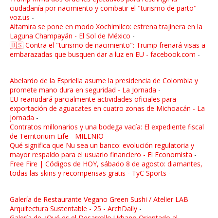
ciudadanía por nacimiento y combatir el "turismo de parto" -
voz.us
-
Altamira se pone en modo Xochimilco: estrena trajinera en la
Laguna Champayán - El Sol de México
-
🇺🇸 Contra el "turismo de nacimiento": Trump frenará visas a
embarazadas que busquen dar a luz en EU - facebook.com
-
Abelardo de la Espriella asume la presidencia de Colombia y
promete mano dura en seguridad - La Jornada
-
EU reanudará parcialmente actividades oficiales para
exportación de aguacates en cuatro zonas de Michoacán - La
Jornada
-
Contratos millonarios y una bodega vacía: El expediente fiscal
de Territorium Life - MILENIO
-
Qué significa que Nu sea un banco: evolución regulatoria y
mayor respaldo para el usuario financiero - El Economista
-
Free Fire | Códigos de HOY, sábado 8 de agosto: diamantes,
todas las skins y recompensas gratis - TyC Sports
-
Galería de Restaurante Vegano Green Sushi / Atelier LAB
Arquitectura Sustentable - 25 - ArchDaily
-
Galería de ¿Qué es el Desarrollo Urbano Orientado al