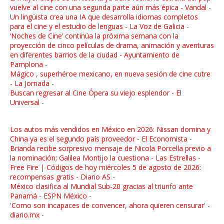
vuelve al cine con una segunda parte aún más épica - Vandal
-
Un lingüista crea una IA que desarrolla idiomas completos
para el cine y el estudio de lenguas - La Voz de Galicia
-
‘Noches de Cine’ continúa la próxima semana con la
proyección de cinco películas de drama, animación y aventuras
en diferentes barrios de la ciudad - Ayuntamiento de
Pamplona
-
Mágico , superhéroe mexicano, en nueva sesión de cine cutre
- La Jornada
-
Buscan regresar al Cine Ópera su viejo esplendor - El
Universal
-
Los autos más vendidos en México en 2026: Nissan domina y
China ya es el segundo país proveedor - El Economista
-
Brianda recibe sorpresivo mensaje de Nicola Porcella previo a
la nominación; Galilea Montijo la cuestiona - Las Estrellas
-
Free Fire | Códigos de hoy miércoles 5 de agosto de 2026:
recompensas gratis - Diario AS
-
México clasifica al Mundial Sub-20 gracias al triunfo ante
Panamá - ESPN México
-
'Como son incapaces de convencer, ahora quieren censurar' -
diario.mx
-