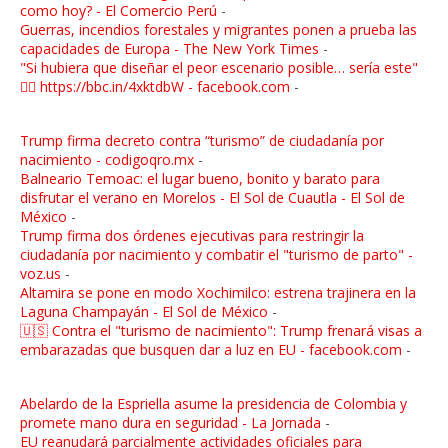
como hoy? - El Comercio Perú
-
Guerras, incendios forestales y migrantes ponen a prueba las
capacidades de Europa - The New York Times
-
"Si hubiera que diseñar el peor escenario posible… sería este"
👉🏼 https://bbc.in/4xktdbW - facebook.com
-
Trump firma decreto contra “turismo” de ciudadanía por
nacimiento - codigoqro.mx
-
Balneario Temoac: el lugar bueno, bonito y barato para
disfrutar el verano en Morelos - El Sol de Cuautla - El Sol de
México
-
Trump firma dos órdenes ejecutivas para restringir la
ciudadanía por nacimiento y combatir el "turismo de parto" -
voz.us
-
Altamira se pone en modo Xochimilco: estrena trajinera en la
Laguna Champayán - El Sol de México
-
🇺🇸 Contra el "turismo de nacimiento": Trump frenará visas a
embarazadas que busquen dar a luz en EU - facebook.com
-
Abelardo de la Espriella asume la presidencia de Colombia y
promete mano dura en seguridad - La Jornada
-
EU reanudará parcialmente actividades oficiales para