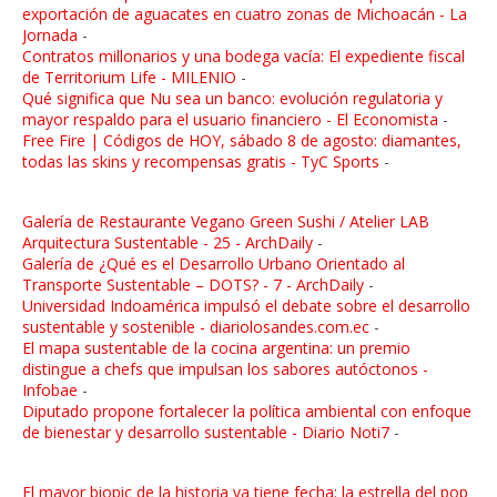
exportación de aguacates en cuatro zonas de Michoacán - La
Jornada
-
Contratos millonarios y una bodega vacía: El expediente fiscal
de Territorium Life - MILENIO
-
Qué significa que Nu sea un banco: evolución regulatoria y
mayor respaldo para el usuario financiero - El Economista
-
Free Fire | Códigos de HOY, sábado 8 de agosto: diamantes,
todas las skins y recompensas gratis - TyC Sports
-
Galería de Restaurante Vegano Green Sushi / Atelier LAB
Arquitectura Sustentable - 25 - ArchDaily
-
Galería de ¿Qué es el Desarrollo Urbano Orientado al
Transporte Sustentable – DOTS? - 7 - ArchDaily
-
Universidad Indoamérica impulsó el debate sobre el desarrollo
sustentable y sostenible - diariolosandes.com.ec
-
El mapa sustentable de la cocina argentina: un premio
distingue a chefs que impulsan los sabores autóctonos -
Infobae
-
Diputado propone fortalecer la política ambiental con enfoque
de bienestar y desarrollo sustentable - Diario Noti7
-
El mayor biopic de la historia ya tiene fecha: la estrella del pop