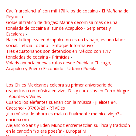
Cae ´narcolancha´ con mil 170 kilos de cocaína - El Mañana de
Reynosa
-
Golpe al tráfico de drogas: Marina decomisa más de una
tonelada de cocaína al sur de Acapulco - Serpientes y
Escaleras
-
Hacer la limpieza en Acapulco no es un trabajo, es una labor
social: Leticia Lozano - Enfoque Informativo
-
Tres ecuatorianos son detenidos en México con 1,17
toneladas de cocaína - Primicias
-
Volaris anuncia nuevas rutas desde Puebla a Chicago,
Acapulco y Puerto Escondido - Urbano Puebla
-
Los Chiles Mexicanos celebra su primer aniversario de
reapertura con música en vivo, DJs y cortesías en Cerro Alegre
- Apuntes y Viajes -
Cuando los elefantes sueñan con la música - ¡Felices 84,
Caetano! - 07/08/26 - RTVE.es
¿La música de ahora es mala o finalmente me hice viejo? -
nacion.com
Alejandro Sanz y Eden Muñoz entremezclan su lírica y tradición
en la canción 'Yo era poesía' - EuropaFM