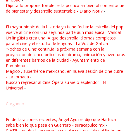
Diputado propone fortalecer la política ambiental con enfoque
de bienestar y desarrollo sustentable - Diario Noti7
-
El mayor biopic de la historia ya tiene fecha: la estrella del pop
vuelve al cine con una segunda parte aún más épica - Vandal
-
Un lingüista crea una IA que desarrolla idiomas completos
para el cine y el estudio de lenguas - La Voz de Galicia
-
‘Noches de Cine’ continúa la próxima semana con la
proyección de cinco películas de drama, animación y aventuras
en diferentes barrios de la ciudad - Ayuntamiento de
Pamplona
-
Mágico , superhéroe mexicano, en nueva sesión de cine cutre
- La Jornada
-
Buscan regresar al Cine Ópera su viejo esplendor - El
Universal
-
Cargando...
En declaraciones recientes, Ángel Aguirre dijo que Harfuch
sabe bien lo que pasa en Guerrero - suracapulco.mx
-
CIATEJ impulsa la economía social y sustentable del limón en