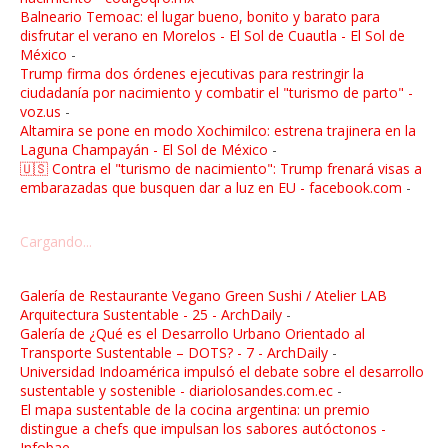
Balneario Temoac: el lugar bueno, bonito y barato para
disfrutar el verano en Morelos - El Sol de Cuautla - El Sol de
México
-
Trump firma dos órdenes ejecutivas para restringir la
ciudadanía por nacimiento y combatir el "turismo de parto" -
voz.us
-
Altamira se pone en modo Xochimilco: estrena trajinera en la
Laguna Champayán - El Sol de México
-
🇺🇸 Contra el "turismo de nacimiento": Trump frenará visas a
embarazadas que busquen dar a luz en EU - facebook.com
-
Cargando...
Galería de Restaurante Vegano Green Sushi / Atelier LAB
Arquitectura Sustentable - 25 - ArchDaily
-
Galería de ¿Qué es el Desarrollo Urbano Orientado al
Transporte Sustentable – DOTS? - 7 - ArchDaily
-
Universidad Indoamérica impulsó el debate sobre el desarrollo
sustentable y sostenible - diariolosandes.com.ec
-
El mapa sustentable de la cocina argentina: un premio
distingue a chefs que impulsan los sabores autóctonos -
Infobae
-