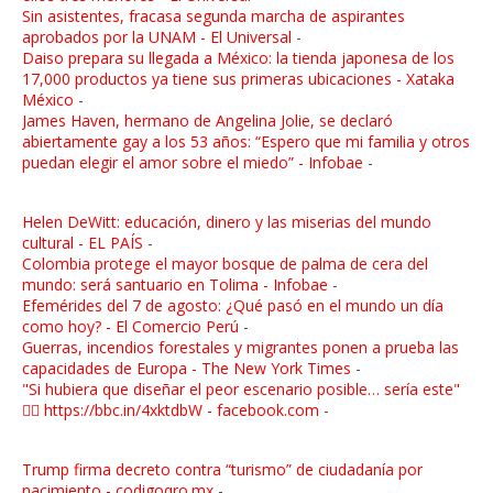
Sin asistentes, fracasa segunda marcha de aspirantes
aprobados por la UNAM - El Universal
-
Daiso prepara su llegada a México: la tienda japonesa de los
17,000 productos ya tiene sus primeras ubicaciones - Xataka
México
-
James Haven, hermano de Angelina Jolie, se declaró
abiertamente gay a los 53 años: “Espero que mi familia y otros
puedan elegir el amor sobre el miedo” - Infobae
-
Helen DeWitt: educación, dinero y las miserias del mundo
cultural - EL PAÍS
-
Colombia protege el mayor bosque de palma de cera del
mundo: será santuario en Tolima - Infobae
-
Efemérides del 7 de agosto: ¿Qué pasó en el mundo un día
como hoy? - El Comercio Perú
-
Guerras, incendios forestales y migrantes ponen a prueba las
capacidades de Europa - The New York Times
-
"Si hubiera que diseñar el peor escenario posible… sería este"
👉🏼 https://bbc.in/4xktdbW - facebook.com
-
Trump firma decreto contra “turismo” de ciudadanía por
nacimiento - codigoqro.mx
-