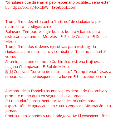
"Si hubiera que diseñar el peor escenario posible… sería este"
👉🏼 https://bbc.in/4xktdbW - facebook.com
-
Trump firma decreto contra “turismo” de ciudadanía por
nacimiento - codigoqro.mx
-
Balneario Temoac: el lugar bueno, bonito y barato para
disfrutar el verano en Morelos - El Sol de Cuautla - El Sol de
México
-
Trump firma dos órdenes ejecutivas para restringir la
ciudadanía por nacimiento y combatir el "turismo de parto" -
voz.us
-
Altamira se pone en modo Xochimilco: estrena trajinera en la
Laguna Champayán - El Sol de México
-
🇺🇸 Contra el "turismo de nacimiento": Trump frenará visas a
embarazadas que busquen dar a luz en EU - facebook.com
-
Abelardo de la Espriella asume la presidencia de Colombia y
promete mano dura en seguridad - La Jornada
-
EU reanudará parcialmente actividades oficiales para
exportación de aguacates en cuatro zonas de Michoacán - La
Jornada
-
Contratos millonarios y una bodega vacía: El expediente fiscal