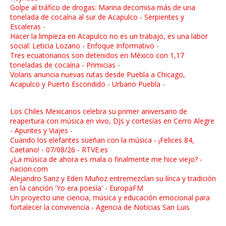
Golpe al tráfico de drogas: Marina decomisa más de una
tonelada de cocaína al sur de Acapulco - Serpientes y
Escaleras
-
Hacer la limpieza en Acapulco no es un trabajo, es una labor
social: Leticia Lozano - Enfoque Informativo
-
Tres ecuatorianos son detenidos en México con 1,17
toneladas de cocaína - Primicias
-
Volaris anuncia nuevas rutas desde Puebla a Chicago,
Acapulco y Puerto Escondido - Urbano Puebla
-
Los Chiles Mexicanos celebra su primer aniversario de
reapertura con música en vivo, DJs y cortesías en Cerro Alegre
- Apuntes y Viajes -
Cuando los elefantes sueñan con la música - ¡Felices 84,
Caetano! - 07/08/26 - RTVE.es
¿La música de ahora es mala o finalmente me hice viejo? -
nacion.com
Alejandro Sanz y Eden Muñoz entremezclan su lírica y tradición
en la canción 'Yo era poesía' - EuropaFM
Un proyecto une ciencia, música y educación emocional para
fortalecer la convivencia - Agencia de Noticias San Luis