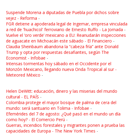
Suspende Morena a diputadas de Puebla por dichos sobre
vejez - Reforma
-
FGR detiene a apoderada legal de Ingemar, empresa vinculada
a red de 'huachicol' ferroviario de Ernesto Ruffo - La Jornada
-
Vuelve el ‘oro verde’ mexicano a EU: Reanudarán inspecciones
de aguacate en Michoacán este sábado - El Financiero
-
Claudia Sheinbaum abandona la “cabeza fría” ante Donald
Trump y opta por respuestas desafiantes, según The
Economist - Infobae
-
Intensas tormentas hoy sábado en el Occidente por el
Monzón Mexicano, llegando nueva Onda Tropical al sur -
Meteored México
-
Helen DeWitt: educación, dinero y las miserias del mundo
cultural - EL PAÍS
-
Colombia protege el mayor bosque de palma de cera del
mundo: será santuario en Tolima - Infobae
-
Efemérides del 7 de agosto: ¿Qué pasó en el mundo un día
como hoy? - El Comercio Perú
-
Guerras, incendios forestales y migrantes ponen a prueba las
capacidades de Europa - The New York Times
-