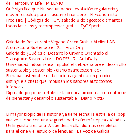
de Territorium Life - MILENIO
-
Qué significa que Nu sea un banco: evolución regulatoria y
mayor respaldo para el usuario financiero - El Economista
-
Free Fire | Códigos de HOY, sábado 8 de agosto: diamantes,
todas las skins y recompensas gratis - TyC Sports
-
Galería de Restaurante Vegano Green Sushi / Atelier LAB
Arquitectura Sustentable - 25 - ArchDaily
-
Galería de ¿Qué es el Desarrollo Urbano Orientado al
Transporte Sustentable – DOTS? - 7 - ArchDaily
-
Universidad Indoamérica impulsó el debate sobre el desarrollo
sustentable y sostenible - diariolosandes.com.ec
-
El mapa sustentable de la cocina argentina: un premio
distingue a chefs que impulsan los sabores autóctonos -
Infobae
-
Diputado propone fortalecer la política ambiental con enfoque
de bienestar y desarrollo sustentable - Diario Noti7
-
El mayor biopic de la historia ya tiene fecha: la estrella del pop
vuelve al cine con una segunda parte aún más épica - Vandal
-
Un lingüista crea una IA que desarrolla idiomas completos
para el cine y el estudio de lenguas - La Voz de Galicia
-