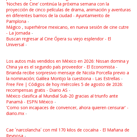
‘Noches de Cine’ continúa la próxima semana con la
proyección de cinco películas de drama, animación y aventuras
en diferentes barrios de la ciudad - Ayuntamiento de
Pamplona
-
Mágico , superhéroe mexicano, en nueva sesión de cine cutre
- La Jornada
-
Buscan regresar al Cine Ópera su viejo esplendor - El
Universal
-
Los autos más vendidos en México en 2026: Nissan domina y
China ya es el segundo país proveedor - El Economista
-
Brianda recibe sorpresivo mensaje de Nicola Porcella previo a
la nominación; Galilea Montijo la cuestiona - Las Estrellas
-
Free Fire | Códigos de hoy miércoles 5 de agosto de 2026:
recompensas gratis - Diario AS
-
México clasifica al Mundial Sub-20 gracias al triunfo ante
Panamá - ESPN México
-
'Como son incapaces de convencer, ahora quieren censurar' -
diario.mx
-
Cae ´narcolancha´ con mil 170 kilos de cocaína - El Mañana de
Reynosa
-