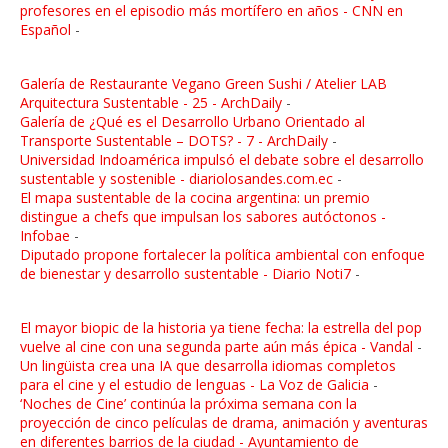
profesores en el episodio más mortífero en años - CNN en
Español
-
Galería de Restaurante Vegano Green Sushi / Atelier LAB
Arquitectura Sustentable - 25 - ArchDaily
-
Galería de ¿Qué es el Desarrollo Urbano Orientado al
Transporte Sustentable – DOTS? - 7 - ArchDaily
-
Universidad Indoamérica impulsó el debate sobre el desarrollo
sustentable y sostenible - diariolosandes.com.ec
-
El mapa sustentable de la cocina argentina: un premio
distingue a chefs que impulsan los sabores autóctonos -
Infobae
-
Diputado propone fortalecer la política ambiental con enfoque
de bienestar y desarrollo sustentable - Diario Noti7
-
El mayor biopic de la historia ya tiene fecha: la estrella del pop
vuelve al cine con una segunda parte aún más épica - Vandal
-
Un lingüista crea una IA que desarrolla idiomas completos
para el cine y el estudio de lenguas - La Voz de Galicia
-
‘Noches de Cine’ continúa la próxima semana con la
proyección de cinco películas de drama, animación y aventuras
en diferentes barrios de la ciudad - Ayuntamiento de