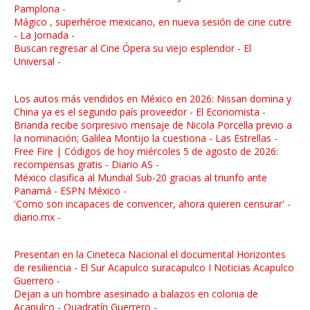
Pamplona
-
Mágico , superhéroe mexicano, en nueva sesión de cine cutre
- La Jornada
-
Buscan regresar al Cine Ópera su viejo esplendor - El
Universal
-
Los autos más vendidos en México en 2026: Nissan domina y
China ya es el segundo país proveedor - El Economista
-
Brianda recibe sorpresivo mensaje de Nicola Porcella previo a
la nominación; Galilea Montijo la cuestiona - Las Estrellas
-
Free Fire | Códigos de hoy miércoles 5 de agosto de 2026:
recompensas gratis - Diario AS
-
México clasifica al Mundial Sub-20 gracias al triunfo ante
Panamá - ESPN México
-
'Como son incapaces de convencer, ahora quieren censurar' -
diario.mx
-
Presentan en la Cineteca Nacional el documental Horizontes
de resiliencia - El Sur Acapulco suracapulco I Noticias Acapulco
Guerrero
-
Dejan a un hombre asesinado a balazos en colonia de
Acapulco - Quadratín Guerrero
-