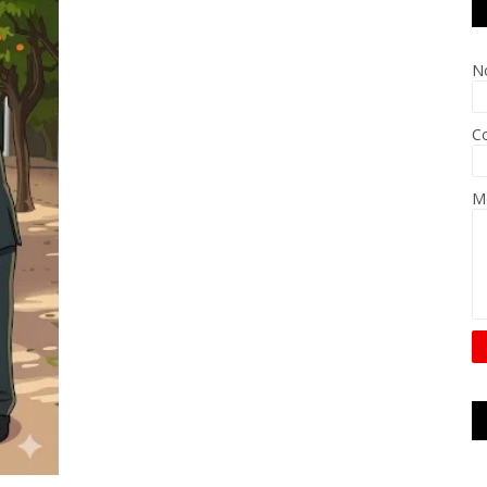
N
Co
M