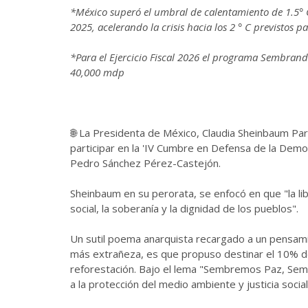
*México superó el umbral de calentamiento de 1.5° 
2025, acelerando la crisis hacia los 2 ° C previstos
*Para el Ejercicio Fiscal 2026 el programa Sembran
40,000 mdp
🌐 La Presidenta de México, Claudia Sheinbaum Pard
participar en la 'IV Cumbre en Defensa de la Democ
Pedro Sánchez Pérez-Castejón.
Sheinbaum en su perorata, se enfocó en que "la libe
social, la soberanía y la dignidad de los pueblos".
Un sutil poema anarquista recargado a un pensamie
más extrañeza, es que propuso destinar el 10% de
reforestación. Bajo el lema "Sembremos Paz, Se
a la protección del medio ambiente y justicia socia