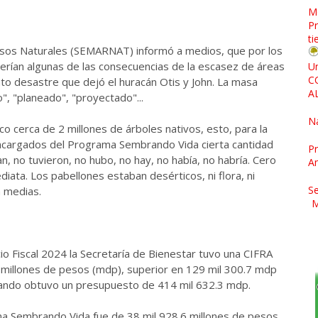
M
Pr
ti
rsos Naturales (SEMARNAT) informó a medios, que por los
erían algunas de las consecuencias de la escasez de áreas
Un
C
to desastre que dejó el huracán Otis y John. La masa
A
, "planeado", "proyectado"...
N
co cerca de 2 millones de árboles nativos, esto, para la
 encargados del Programa Sembrando Vida cierta cantidad
Pr
, no tuvieron, no hubo, no hay, no había, no habría. Cero
A
diata. Los pabellones estaban desérticos, ni flora, ni
Se
a medias.
M
cio Fiscal 2024 la Secretaría de Bienestar tuvo una CIFRA
illones de pesos (mdp), superior en 129 mil 300.7 mdp
cuando obtuvo un presupuesto de 414 mil 632.3 mdp.
ama Sembrando Vida fue de 38 mil 928.6 millones de pesos.