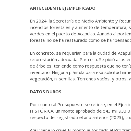
ANTECEDENTE EJEMPLIFICADO
En 2024, la Secretaría de Medio Ambiente y Recu
incendios forestales y aumento de temperatura, s
verdes en el puerto de Acapulco. Aunado al porten
forestal no se ha restaurado como se ha "pensado"
En concreto, se requerían para la ciudad de Acapul
reforestación adecuada. Para ello. Se pidió a los
de árboles, teniendo como respuesta que no tenían
inventario. Ninguna plántula para esa solicitud inme
vegetación, ni semillas. Terrenos vacíos, y otros, 
DATOS DUROS
Por cuanto al Presupuesto se refiere, en el Ejerci
HISTÓRICA, un monto aprobado de 543 mil 933.0 m
respecto del registrado el año anterior (2023), 
Aquí viene lo cruel. El monto autorizado al Progr