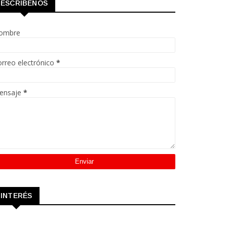
ESCRÍBENOS
ombre
rreo electrónico
*
ensaje
*
INTERÉS