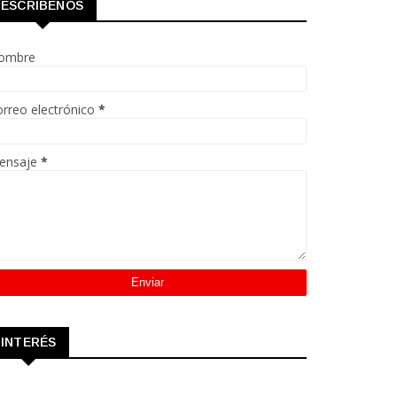
ESCRÍBENOS
ombre
rreo electrónico
*
ensaje
*
INTERÉS