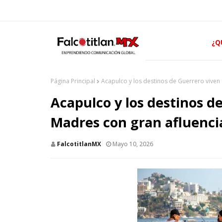
¿Q
Página Principal
Acapulco y los destinos de Guerrero viven 
Acapulco y los destinos d
Madres con gran afluencia
FalcotitlanMX
Mayo 10, 2026