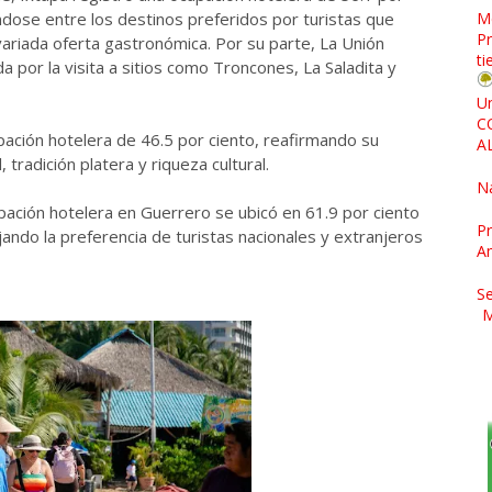
ndose entre los destinos preferidos por turistas que
M
Pr
variada oferta gastronómica. Por su parte, La Unión
ti
a por la visita a sitios como Troncones, La Saladita y
Un
C
ación hotelera de 46.5 por ciento, reafirmando su
A
, tradición platera y riqueza cultural.
N
pación hotelera en Guerrero se ubicó en 61.9 por ciento
Pr
ndo la preferencia de turistas nacionales y extranjeros
A
Se
M