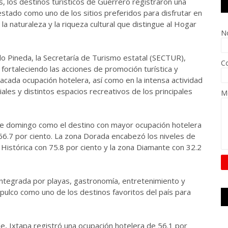
s, los destinos turísticos de Guerrero registraron una
estado como uno de los sitios preferidos para disfrutar en
, la naturaleza y la riqueza cultural que distingue al Hogar
N
o Pineda, la Secretaría de Turismo estatal (SECTUR),
Co
ortaleciendo las acciones de promoción turística y
tacada ocupación hotelera, así como en la intensa actividad
ales y distintos espacios recreativos de los principales
M
e domingo como el destino con mayor ocupación hotelera
6.7 por ciento. La zona Dorada encabezó los niveles de
 Histórica con 75.8 por ciento y la zona Diamante con 32.2
 integrada por playas, gastronomía, entretenimiento y
pulco como uno de los destinos favoritos del país para
de, Ixtapa registró una ocupación hotelera de 56.1 por