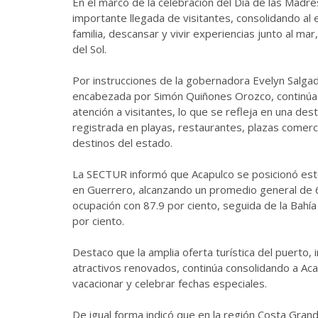
En el marco de la celebración del Día de las Madre
importante llegada de visitantes, consolidando al 
familia, descansar y vivir experiencias junto al mar
del Sol.
Por instrucciones de la gobernadora Evelyn Salgad
encabezada por Simón Quiñones Orozco, continúa f
atención a visitantes, lo que se refleja en una des
registrada en playas, restaurantes, plazas comerci
destinos del estado.
La SECTUR informó que Acapulco se posicionó est
en Guerrero, alcanzando un promedio general de 6
ocupación con 87.9 por ciento, seguida de la Bahía
por ciento.
Destaco que la amplia oferta turística del puerto,
atractivos renovados, continúa consolidando a Aca
vacacionar y celebrar fechas especiales.
De igual forma indicó que en la región Costa Gran