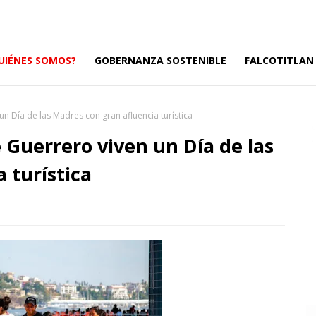
UIÉNES SOMOS?
GOBERNANZA SOSTENIBLE
FALCOTITLAN 
un Día de las Madres con gran afluencia turística
e Guerrero viven un Día de las
 turística