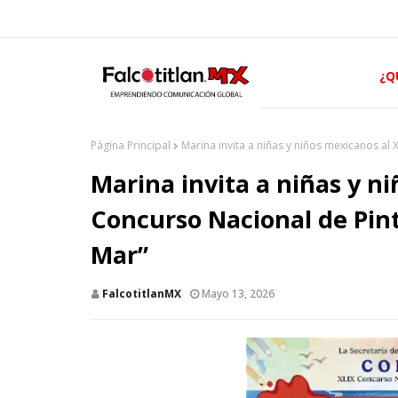
¿Q
Página Principal
Marina invita a niñas y niños mexicanos al X
Marina invita a niñas y n
Concurso Nacional de Pintu
Mar”
FalcotitlanMX
Mayo 13, 2026