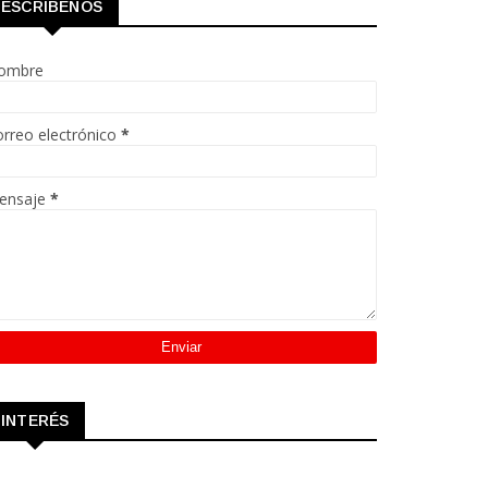
ESCRÍBENOS
ombre
rreo electrónico
*
ensaje
*
INTERÉS