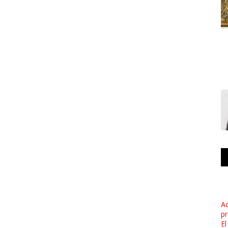
Ac
pr
El