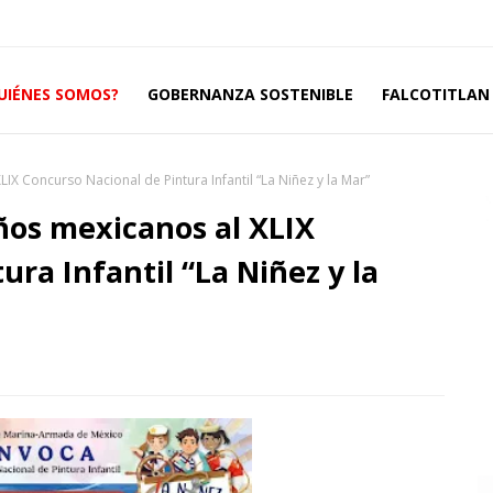
UIÉNES SOMOS?
GOBERNANZA SOSTENIBLE
FALCOTITLAN 
LIX Concurso Nacional de Pintura Infantil “La Niñez y la Mar”
iños mexicanos al XLIX
ra Infantil “La Niñez y la