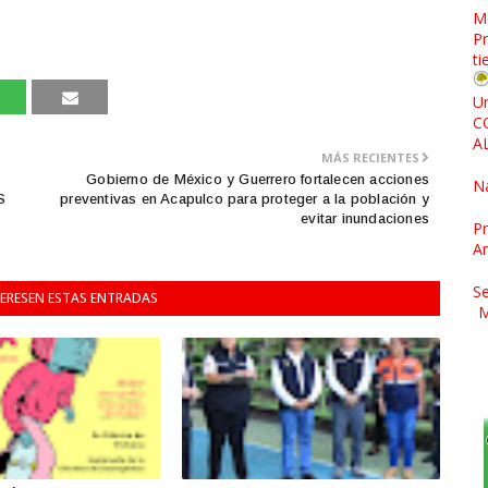
M
Pr
ti
Un
C
A
MÁS RECIENTES
Gobierno de México y Guerrero fortalecen acciones
N
S
preventivas en Acapulco para proteger a la población y
evitar inundaciones
Pr
A
Se
TERESEN ESTAS ENTRADAS
M