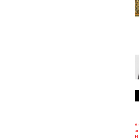
Ac
pr
El