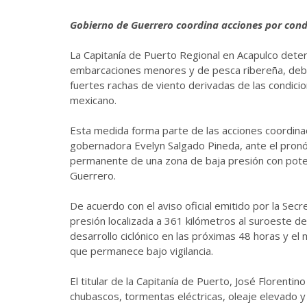
Gobierno de Guerrero coordina acciones por cond
La Capitanía de Puerto Regional en Acapulco determ
embarcaciones menores y de pesca ribereña, debido
fuertes rachas de viento derivadas de las condici
mexicano.
Esta medida forma parte de las acciones coordinad
gobernadora Evelyn Salgado Pineda, ante el pronós
permanente de una zona de baja presión con potenc
Guerrero.
De acuerdo con el aviso oficial emitido por la Sec
presión localizada a 361 kilómetros al suroeste d
desarrollo ciclónico en las próximas 48 horas y el
que permanece bajo vigilancia.
El titular de la Capitanía de Puerto, José Florentin
chubascos, tormentas eléctricas, oleaje elevado y r