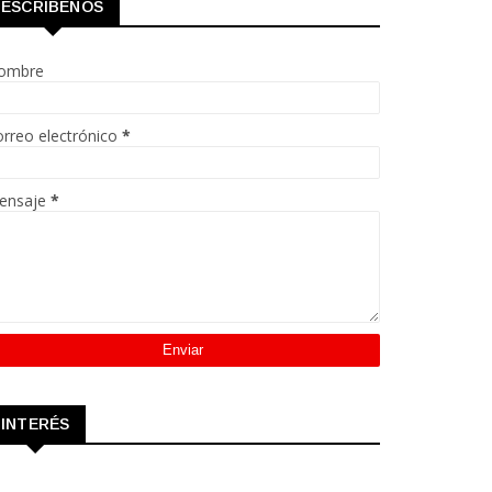
ESCRÍBENOS
ombre
rreo electrónico
*
ensaje
*
INTERÉS