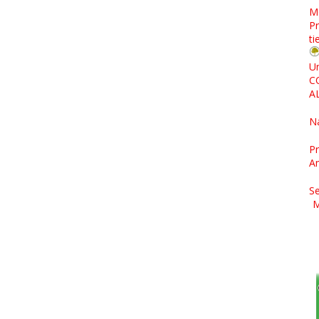
M
Pr
ti
Un
C
A
N
Pr
A
Se
M