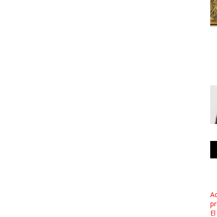
Ac
pr
El