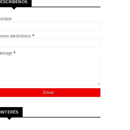
ESCRÍBENOS
ombre
rreo electrónico
*
ensaje
*
INTERÉS