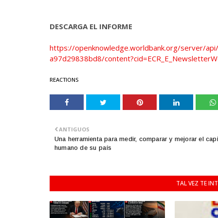
DESCARGA EL INFORME
https://openknowledge.worldbank.org/server/ap
a97d29838bd8/content?cid=ECR_E_Newsletter
REACTIONS
ANTIGUOS
Una herramienta para medir, comparar y mejorar el capi
humano de su país
TAL VEZ TE IN