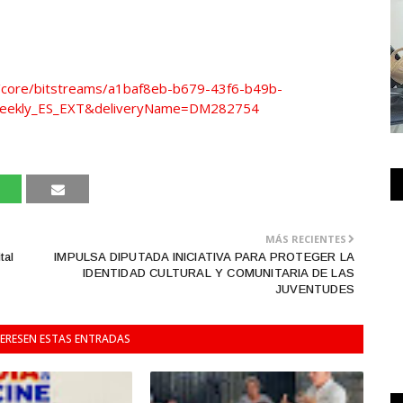
i/core/bitstreams/a1baf8eb-b679-43f6-b49b-
Weekly_ES_EXT&deliveryName=DM282754
MÁS RECIENTES
tal
IMPULSA DIPUTADA INICIATIVA PARA PROTEGER LA
IDENTIDAD CULTURAL Y COMUNITARIA DE LAS
JUVENTUDES
TERESEN ESTAS ENTRADAS