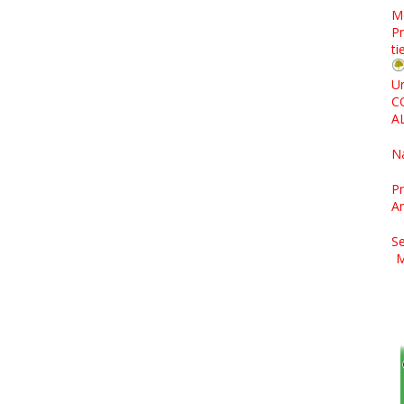
M
Pr
ti
Un
C
A
N
Pr
A
Se
M