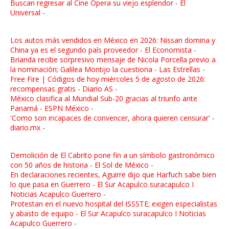
Buscan regresar al Cine Ópera su viejo esplendor - El
Universal
-
Los autos más vendidos en México en 2026: Nissan domina y
China ya es el segundo país proveedor - El Economista
-
Brianda recibe sorpresivo mensaje de Nicola Porcella previo a
la nominación; Galilea Montijo la cuestiona - Las Estrellas
-
Free Fire | Códigos de hoy miércoles 5 de agosto de 2026:
recompensas gratis - Diario AS
-
México clasifica al Mundial Sub-20 gracias al triunfo ante
Panamá - ESPN México
-
'Como son incapaces de convencer, ahora quieren censurar' -
diario.mx
-
Demolición de El Cabrito pone fin a un símbolo gastronómico
con 50 años de historia - El Sol de México
-
En declaraciones recientes, Aguirre dijo que Harfuch sabe bien
lo que pasa en Guerrero - El Sur Acapulco suracapulco I
Noticias Acapulco Guerrero
-
Protestan en el nuevo hospital del ISSSTE; exigen especialistas
y abasto de equipo - El Sur Acapulco suracapulco I Noticias
Acapulco Guerrero
-