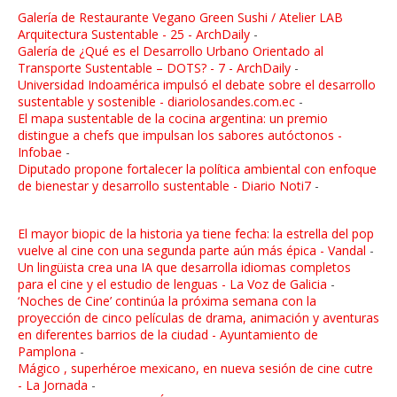
Galería de Restaurante Vegano Green Sushi / Atelier LAB
Arquitectura Sustentable - 25 - ArchDaily
-
Galería de ¿Qué es el Desarrollo Urbano Orientado al
Transporte Sustentable – DOTS? - 7 - ArchDaily
-
Universidad Indoamérica impulsó el debate sobre el desarrollo
sustentable y sostenible - diariolosandes.com.ec
-
El mapa sustentable de la cocina argentina: un premio
distingue a chefs que impulsan los sabores autóctonos -
Infobae
-
Diputado propone fortalecer la política ambiental con enfoque
de bienestar y desarrollo sustentable - Diario Noti7
-
El mayor biopic de la historia ya tiene fecha: la estrella del pop
vuelve al cine con una segunda parte aún más épica - Vandal
-
Un lingüista crea una IA que desarrolla idiomas completos
para el cine y el estudio de lenguas - La Voz de Galicia
-
‘Noches de Cine’ continúa la próxima semana con la
proyección de cinco películas de drama, animación y aventuras
en diferentes barrios de la ciudad - Ayuntamiento de
Pamplona
-
Mágico , superhéroe mexicano, en nueva sesión de cine cutre
- La Jornada
-