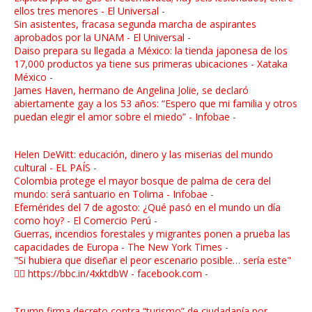
ellos tres menores - El Universal
-
Sin asistentes, fracasa segunda marcha de aspirantes
aprobados por la UNAM - El Universal
-
Daiso prepara su llegada a México: la tienda japonesa de los
17,000 productos ya tiene sus primeras ubicaciones - Xataka
México
-
James Haven, hermano de Angelina Jolie, se declaró
abiertamente gay a los 53 años: “Espero que mi familia y otros
puedan elegir el amor sobre el miedo” - Infobae
-
Helen DeWitt: educación, dinero y las miserias del mundo
cultural - EL PAÍS
-
Colombia protege el mayor bosque de palma de cera del
mundo: será santuario en Tolima - Infobae
-
Efemérides del 7 de agosto: ¿Qué pasó en el mundo un día
como hoy? - El Comercio Perú
-
Guerras, incendios forestales y migrantes ponen a prueba las
capacidades de Europa - The New York Times
-
"Si hubiera que diseñar el peor escenario posible… sería este"
👉🏼 https://bbc.in/4xktdbW - facebook.com
-
Trump firma decreto contra “turismo” de ciudadanía por