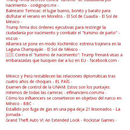
nacimiento - codigoqro.mx
-
Balneario Temoac: el lugar bueno, bonito y barato para
disfrutar el verano en Morelos - El Sol de Cuautla - El Sol de
México
-
Trump firma dos órdenes ejecutivas para restringir la
ciudadanía por nacimiento y combatir el "turismo de parto" -
voz.us
-
Altamira se pone en modo Xochimilco: estrena trajinera en la
Laguna Champayán - El Sol de México
-
🇺🇸 Contra el "turismo de nacimiento": Trump frenará visas a
embarazadas que busquen dar a luz en EU - facebook.com
-
México y Perú restablecen las relaciones diplomáticas tras
cuatro años de choques - EL PAÍS
-
Examen de control de la UNAM: Estos son los puntajes
mínimos de todas las carreras - elfinanciero.com.mx
-
Cómo los influencers se convirtieron en objetivo del narco en
México - BBC
-
Estallido por fuga de gas en una pipa deja 21 lesionados - La
Jornada
-
Grand Theft Auto VI: An Extended Look - Rockstar Games
-