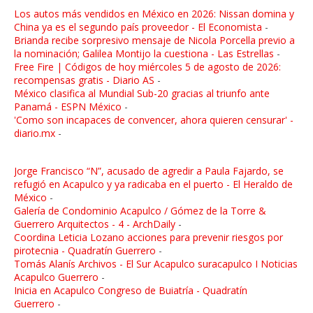
Los autos más vendidos en México en 2026: Nissan domina y
China ya es el segundo país proveedor - El Economista
-
Brianda recibe sorpresivo mensaje de Nicola Porcella previo a
la nominación; Galilea Montijo la cuestiona - Las Estrellas
-
Free Fire | Códigos de hoy miércoles 5 de agosto de 2026:
recompensas gratis - Diario AS
-
México clasifica al Mundial Sub-20 gracias al triunfo ante
Panamá - ESPN México
-
'Como son incapaces de convencer, ahora quieren censurar' -
diario.mx
-
Jorge Francisco “N”, acusado de agredir a Paula Fajardo, se
refugió en Acapulco y ya radicaba en el puerto - El Heraldo de
México
-
Galería de Condominio Acapulco / Gómez de la Torre &
Guerrero Arquitectos - 4 - ArchDaily
-
Coordina Leticia Lozano acciones para prevenir riesgos por
pirotecnia - Quadratín Guerrero
-
Tomás Alanís Archivos - El Sur Acapulco suracapulco I Noticias
Acapulco Guerrero
-
Inicia en Acapulco Congreso de Buiatría - Quadratín
Guerrero
-