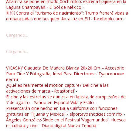
Altamira se pone en modo Xochimilco: estrena trajinera en la
Laguna Champayán - El Sol de México
-
🇺🇸 Contra el "turismo de nacimiento": Trump frenará visas a
embarazadas que busquen dar a luz en EU - facebook.com
-
Cargando...
Cargando...
VICASKY Claqueta De Madera Blanca 20x20 Cm – Accesorio
Para Cine Y Fotografía, Ideal Para Directores - Туапсинские
вести
-
¿Qué es realmente el motion capture? Del cine a las
activaciones de marca - Roastbrief
-
El cine y las estrellas se dan cita en la lista de cumpleaños del
7 de agosto - Yahoo en Español Vida y Estilo
-
Presentarán cine hecho en Baja California con funciones
gratuitas en Tijuana y Mexicali - elportavoznoticias.com.mx
-
Ángeles González-Sinde en el Festival 'Vagamundos', Huesca
es cultura y cine - Diario digital Nueva Tribuna
-