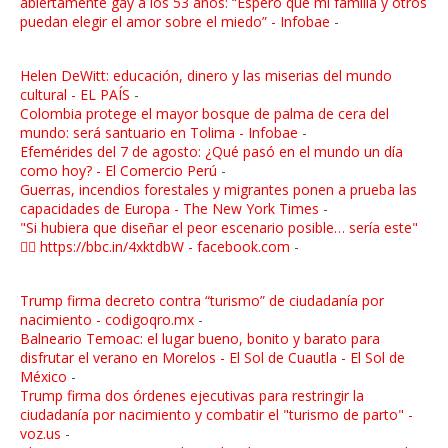
abiertamente gay a los 53 años: “Espero que mi familia y otros
puedan elegir el amor sobre el miedo” - Infobae
-
Helen DeWitt: educación, dinero y las miserias del mundo
cultural - EL PAÍS
-
Colombia protege el mayor bosque de palma de cera del
mundo: será santuario en Tolima - Infobae
-
Efemérides del 7 de agosto: ¿Qué pasó en el mundo un día
como hoy? - El Comercio Perú
-
Guerras, incendios forestales y migrantes ponen a prueba las
capacidades de Europa - The New York Times
-
"Si hubiera que diseñar el peor escenario posible… sería este"
👉🏼 https://bbc.in/4xktdbW - facebook.com
-
Trump firma decreto contra “turismo” de ciudadanía por
nacimiento - codigoqro.mx
-
Balneario Temoac: el lugar bueno, bonito y barato para
disfrutar el verano en Morelos - El Sol de Cuautla - El Sol de
México
-
Trump firma dos órdenes ejecutivas para restringir la
ciudadanía por nacimiento y combatir el "turismo de parto" -
voz.us
-