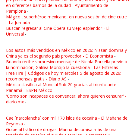
en diferentes barrios de la ciudad - Ayuntamiento de
Pamplona
-
Mágico , superhéroe mexicano, en nueva sesión de cine cutre
- La Jornada
-
Buscan regresar al Cine Ópera su viejo esplendor - El
Universal
-
Los autos más vendidos en México en 2026: Nissan domina y
China ya es el segundo país proveedor - El Economista
-
Brianda recibe sorpresivo mensaje de Nicola Porcella previo a
la nominación; Galilea Montijo la cuestiona - Las Estrellas
-
Free Fire | Códigos de hoy miércoles 5 de agosto de 2026:
recompensas gratis - Diario AS
-
México clasifica al Mundial Sub-20 gracias al triunfo ante
Panamá - ESPN México
-
'Como son incapaces de convencer, ahora quieren censurar' -
diario.mx
-
Cae ´narcolancha´ con mil 170 kilos de cocaína - El Mañana de
Reynosa
-
Golpe al tráfico de drogas: Marina decomisa más de una