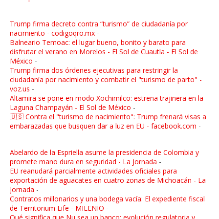
Trump firma decreto contra “turismo” de ciudadanía por
nacimiento - codigoqro.mx
-
Balneario Temoac: el lugar bueno, bonito y barato para
disfrutar el verano en Morelos - El Sol de Cuautla - El Sol de
México
-
Trump firma dos órdenes ejecutivas para restringir la
ciudadanía por nacimiento y combatir el "turismo de parto" -
voz.us
-
Altamira se pone en modo Xochimilco: estrena trajinera en la
Laguna Champayán - El Sol de México
-
🇺🇸 Contra el "turismo de nacimiento": Trump frenará visas a
embarazadas que busquen dar a luz en EU - facebook.com
-
Abelardo de la Espriella asume la presidencia de Colombia y
promete mano dura en seguridad - La Jornada
-
EU reanudará parcialmente actividades oficiales para
exportación de aguacates en cuatro zonas de Michoacán - La
Jornada
-
Contratos millonarios y una bodega vacía: El expediente fiscal
de Territorium Life - MILENIO
-
Qué significa que Nu sea un banco: evolución regulatoria y