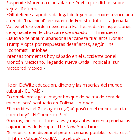
Suspende Morena a diputadas de Puebla por dichos sobre
vejez - Reforma
-
FGR detiene a apoderada legal de Ingemar, empresa vinculada
a red de 'huachicol' ferroviario de Ernesto Ruffo - La Jornada
-
Vuelve el ‘oro verde’ mexicano a EU: Reanudarán inspecciones
de aguacate en Michoacán este sábado - El Financiero
-
Claudia Sheinbaum abandona la “cabeza fría” ante Donald
Trump y opta por respuestas desafiantes, según The
Economist - Infobae
-
Intensas tormentas hoy sábado en el Occidente por el
Monzón Mexicano, llegando nueva Onda Tropical al sur -
Meteored México
-
Helen DeWitt: educación, dinero y las miserias del mundo
cultural - EL PAÍS
-
Colombia protege el mayor bosque de palma de cera del
mundo: será santuario en Tolima - Infobae
-
Efemérides del 7 de agosto: ¿Qué pasó en el mundo un día
como hoy? - El Comercio Perú
-
Guerras, incendios forestales y migrantes ponen a prueba las
capacidades de Europa - The New York Times
-
"Si hubiera que diseñar el peor escenario posible… sería este"
👉🏼 https://bbc.in/4xktdbW - facebook.com
-