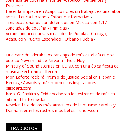
tonelada de cocaína al sur de Acapulco - Serpientes y
Escaleras
-
Hacer la limpieza en Acapulco no es un trabajo, es una labor
social: Leticia Lozano - Enfoque Informativo
-
Tres ecuatorianos son detenidos en México con 1,17
toneladas de cocaína - Primicias
-
Volaris anuncia nuevas rutas desde Puebla a Chicago,
Acapulco y Puerto Escondido - Urbano Puebla
-
Qué canción lideraba los rankings de música el día que se
publicó Nevermind de Nirvana - Indie Hoy
Ministry of Sound aterriza en CDMX con una épica fiesta de
música electrónica - Récord
Mon Laferte recibirá Premio de Justicia Social en Hispanic
Heritage Awards y más momentos inspiradores -
billboard.com
Karol G, Shakira y Feid encabezan los estrenos de música
latina - El Informador
Revelan lista de los más atractivos de la música: Karol G y
Danna lideran los rostros más bellos - unotv.com
TRADUCTOR