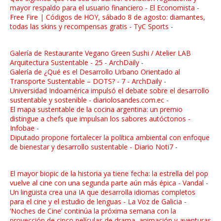
mayor respaldo para el usuario financiero - El Economista
-
Free Fire | Códigos de HOY, sábado 8 de agosto: diamantes,
todas las skins y recompensas gratis - TyC Sports
-
Galería de Restaurante Vegano Green Sushi / Atelier LAB
Arquitectura Sustentable - 25 - ArchDaily
-
Galería de ¿Qué es el Desarrollo Urbano Orientado al
Transporte Sustentable – DOTS? - 7 - ArchDaily
-
Universidad Indoamérica impulsó el debate sobre el desarrollo
sustentable y sostenible - diariolosandes.com.ec
-
El mapa sustentable de la cocina argentina: un premio
distingue a chefs que impulsan los sabores autóctonos -
Infobae
-
Diputado propone fortalecer la política ambiental con enfoque
de bienestar y desarrollo sustentable - Diario Noti7
-
El mayor biopic de la historia ya tiene fecha: la estrella del pop
vuelve al cine con una segunda parte aún más épica - Vandal
-
Un lingüista crea una IA que desarrolla idiomas completos
para el cine y el estudio de lenguas - La Voz de Galicia
-
‘Noches de Cine’ continúa la próxima semana con la
proyección de cinco películas de drama, animación y aventuras