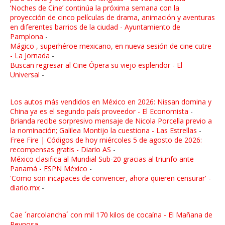
‘Noches de Cine’ continúa la próxima semana con la
proyección de cinco películas de drama, animación y aventuras
en diferentes barrios de la ciudad - Ayuntamiento de
Pamplona
-
Mágico , superhéroe mexicano, en nueva sesión de cine cutre
- La Jornada
-
Buscan regresar al Cine Ópera su viejo esplendor - El
Universal
-
Los autos más vendidos en México en 2026: Nissan domina y
China ya es el segundo país proveedor - El Economista
-
Brianda recibe sorpresivo mensaje de Nicola Porcella previo a
la nominación; Galilea Montijo la cuestiona - Las Estrellas
-
Free Fire | Códigos de hoy miércoles 5 de agosto de 2026:
recompensas gratis - Diario AS
-
México clasifica al Mundial Sub-20 gracias al triunfo ante
Panamá - ESPN México
-
'Como son incapaces de convencer, ahora quieren censurar' -
diario.mx
-
Cae ´narcolancha´ con mil 170 kilos de cocaína - El Mañana de
Reynosa
-