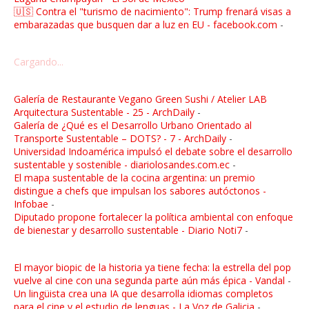
🇺🇸 Contra el "turismo de nacimiento": Trump frenará visas a
embarazadas que busquen dar a luz en EU - facebook.com
-
Cargando...
Galería de Restaurante Vegano Green Sushi / Atelier LAB
Arquitectura Sustentable - 25 - ArchDaily
-
Galería de ¿Qué es el Desarrollo Urbano Orientado al
Transporte Sustentable – DOTS? - 7 - ArchDaily
-
Universidad Indoamérica impulsó el debate sobre el desarrollo
sustentable y sostenible - diariolosandes.com.ec
-
El mapa sustentable de la cocina argentina: un premio
distingue a chefs que impulsan los sabores autóctonos -
Infobae
-
Diputado propone fortalecer la política ambiental con enfoque
de bienestar y desarrollo sustentable - Diario Noti7
-
El mayor biopic de la historia ya tiene fecha: la estrella del pop
vuelve al cine con una segunda parte aún más épica - Vandal
-
Un lingüista crea una IA que desarrolla idiomas completos
para el cine y el estudio de lenguas - La Voz de Galicia
-