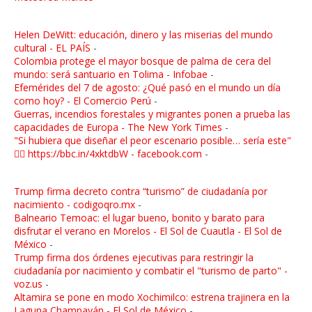
Helen DeWitt: educación, dinero y las miserias del mundo
cultural - EL PAÍS
-
Colombia protege el mayor bosque de palma de cera del
mundo: será santuario en Tolima - Infobae
-
Efemérides del 7 de agosto: ¿Qué pasó en el mundo un día
como hoy? - El Comercio Perú
-
Guerras, incendios forestales y migrantes ponen a prueba las
capacidades de Europa - The New York Times
-
"Si hubiera que diseñar el peor escenario posible… sería este"
👉🏼 https://bbc.in/4xktdbW - facebook.com
-
Trump firma decreto contra “turismo” de ciudadanía por
nacimiento - codigoqro.mx
-
Balneario Temoac: el lugar bueno, bonito y barato para
disfrutar el verano en Morelos - El Sol de Cuautla - El Sol de
México
-
Trump firma dos órdenes ejecutivas para restringir la
ciudadanía por nacimiento y combatir el "turismo de parto" -
voz.us
-
Altamira se pone en modo Xochimilco: estrena trajinera en la
Laguna Champayán - El Sol de México
-