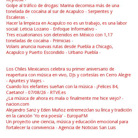
Golpe al tráfico de drogas: Marina decomisa más de una
tonelada de cocaína al sur de Acapulco - Serpientes y
Escaleras
-
Hacer la limpieza en Acapulco no es un trabajo, es una labor
social: Leticia Lozano - Enfoque Informativo
-
Tres ecuatorianos son detenidos en México con 1,17
toneladas de cocaína - Primicias
-
Volaris anuncia nuevas rutas desde Puebla a Chicago,
Acapulco y Puerto Escondido - Urbano Puebla
-
Los Chiles Mexicanos celebra su primer aniversario de
reapertura con música en vivo, DJs y cortesías en Cerro Alegre
- Apuntes y Viajes -
Cuando los elefantes sueñan con la música - ¡Felices 84,
Caetano! - 07/08/26 - RTVE.es
¿La música de ahora es mala o finalmente me hice viejo? -
nacion.com
Alejandro Sanz y Eden Muñoz entremezclan su lírica y tradición
en la canción 'Yo era poesía' - EuropaFM
Un proyecto une ciencia, música y educación emocional para
fortalecer la convivencia - Agencia de Noticias San Luis