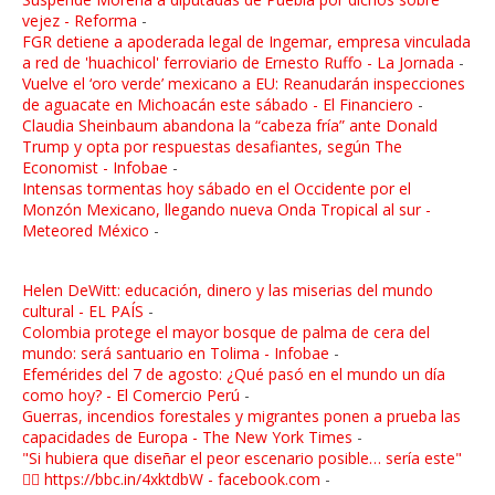
vejez - Reforma
-
FGR detiene a apoderada legal de Ingemar, empresa vinculada
a red de 'huachicol' ferroviario de Ernesto Ruffo - La Jornada
-
Vuelve el ‘oro verde’ mexicano a EU: Reanudarán inspecciones
de aguacate en Michoacán este sábado - El Financiero
-
Claudia Sheinbaum abandona la “cabeza fría” ante Donald
Trump y opta por respuestas desafiantes, según The
Economist - Infobae
-
Intensas tormentas hoy sábado en el Occidente por el
Monzón Mexicano, llegando nueva Onda Tropical al sur -
Meteored México
-
Helen DeWitt: educación, dinero y las miserias del mundo
cultural - EL PAÍS
-
Colombia protege el mayor bosque de palma de cera del
mundo: será santuario en Tolima - Infobae
-
Efemérides del 7 de agosto: ¿Qué pasó en el mundo un día
como hoy? - El Comercio Perú
-
Guerras, incendios forestales y migrantes ponen a prueba las
capacidades de Europa - The New York Times
-
"Si hubiera que diseñar el peor escenario posible… sería este"
👉🏼 https://bbc.in/4xktdbW - facebook.com
-