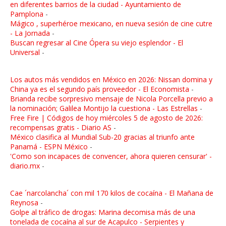
en diferentes barrios de la ciudad - Ayuntamiento de
Pamplona
-
Mágico , superhéroe mexicano, en nueva sesión de cine cutre
- La Jornada
-
Buscan regresar al Cine Ópera su viejo esplendor - El
Universal
-
Los autos más vendidos en México en 2026: Nissan domina y
China ya es el segundo país proveedor - El Economista
-
Brianda recibe sorpresivo mensaje de Nicola Porcella previo a
la nominación; Galilea Montijo la cuestiona - Las Estrellas
-
Free Fire | Códigos de hoy miércoles 5 de agosto de 2026:
recompensas gratis - Diario AS
-
México clasifica al Mundial Sub-20 gracias al triunfo ante
Panamá - ESPN México
-
'Como son incapaces de convencer, ahora quieren censurar' -
diario.mx
-
Cae ´narcolancha´ con mil 170 kilos de cocaína - El Mañana de
Reynosa
-
Golpe al tráfico de drogas: Marina decomisa más de una
tonelada de cocaína al sur de Acapulco - Serpientes y