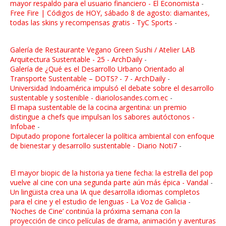
mayor respaldo para el usuario financiero - El Economista
-
Free Fire | Códigos de HOY, sábado 8 de agosto: diamantes,
todas las skins y recompensas gratis - TyC Sports
-
Galería de Restaurante Vegano Green Sushi / Atelier LAB
Arquitectura Sustentable - 25 - ArchDaily
-
Galería de ¿Qué es el Desarrollo Urbano Orientado al
Transporte Sustentable – DOTS? - 7 - ArchDaily
-
Universidad Indoamérica impulsó el debate sobre el desarrollo
sustentable y sostenible - diariolosandes.com.ec
-
El mapa sustentable de la cocina argentina: un premio
distingue a chefs que impulsan los sabores autóctonos -
Infobae
-
Diputado propone fortalecer la política ambiental con enfoque
de bienestar y desarrollo sustentable - Diario Noti7
-
El mayor biopic de la historia ya tiene fecha: la estrella del pop
vuelve al cine con una segunda parte aún más épica - Vandal
-
Un lingüista crea una IA que desarrolla idiomas completos
para el cine y el estudio de lenguas - La Voz de Galicia
-
‘Noches de Cine’ continúa la próxima semana con la
proyección de cinco películas de drama, animación y aventuras