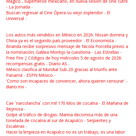
Mágico , superhéroe mexicano, en nueva sesión de cine cutre
- La Jornada
-
Buscan regresar al Cine Ópera su viejo esplendor - El
Universal
-
Los autos más vendidos en México en 2026: Nissan domina y
China ya es el segundo país proveedor - El Economista
-
Brianda recibe sorpresivo mensaje de Nicola Porcella previo a
la nominación; Galilea Montijo la cuestiona - Las Estrellas
-
Free Fire | Códigos de hoy miércoles 5 de agosto de 2026:
recompensas gratis - Diario AS
-
México clasifica al Mundial Sub-20 gracias al triunfo ante
Panamá - ESPN México
-
'Como son incapaces de convencer, ahora quieren censurar' -
diario.mx
-
Cae ´narcolancha´ con mil 170 kilos de cocaína - El Mañana de
Reynosa
-
Golpe al tráfico de drogas: Marina decomisa más de una
tonelada de cocaína al sur de Acapulco - Serpientes y
Escaleras
-
Hacer la limpieza en Acapulco no es un trabajo, es una labor