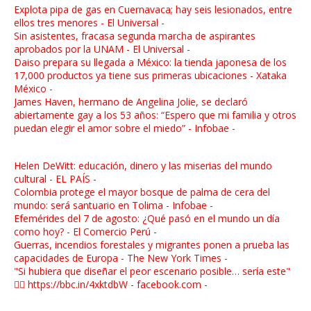
Explota pipa de gas en Cuernavaca; hay seis lesionados, entre
ellos tres menores - El Universal
-
Sin asistentes, fracasa segunda marcha de aspirantes
aprobados por la UNAM - El Universal
-
Daiso prepara su llegada a México: la tienda japonesa de los
17,000 productos ya tiene sus primeras ubicaciones - Xataka
México
-
James Haven, hermano de Angelina Jolie, se declaró
abiertamente gay a los 53 años: “Espero que mi familia y otros
puedan elegir el amor sobre el miedo” - Infobae
-
Helen DeWitt: educación, dinero y las miserias del mundo
cultural - EL PAÍS
-
Colombia protege el mayor bosque de palma de cera del
mundo: será santuario en Tolima - Infobae
-
Efemérides del 7 de agosto: ¿Qué pasó en el mundo un día
como hoy? - El Comercio Perú
-
Guerras, incendios forestales y migrantes ponen a prueba las
capacidades de Europa - The New York Times
-
"Si hubiera que diseñar el peor escenario posible… sería este"
👉🏼 https://bbc.in/4xktdbW - facebook.com
-