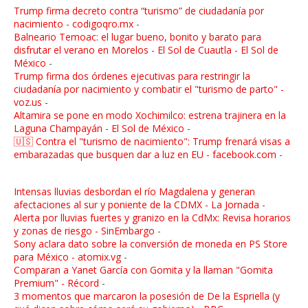
Trump firma decreto contra “turismo” de ciudadanía por
nacimiento - codigoqro.mx
-
Balneario Temoac: el lugar bueno, bonito y barato para
disfrutar el verano en Morelos - El Sol de Cuautla - El Sol de
México
-
Trump firma dos órdenes ejecutivas para restringir la
ciudadanía por nacimiento y combatir el "turismo de parto" -
voz.us
-
Altamira se pone en modo Xochimilco: estrena trajinera en la
Laguna Champayán - El Sol de México
-
🇺🇸 Contra el "turismo de nacimiento": Trump frenará visas a
embarazadas que busquen dar a luz en EU - facebook.com
-
Intensas lluvias desbordan el río Magdalena y generan
afectaciones al sur y poniente de la CDMX - La Jornada
-
Alerta por lluvias fuertes y granizo en la CdMx: Revisa horarios
y zonas de riesgo - SinEmbargo
-
Sony aclara dato sobre la conversión de moneda en PS Store
para México - atomix.vg
-
Comparan a Yanet García con Gomita y la llaman "Gomita
Premium" - Récord
-
3 momentos que marcaron la posesión de De la Espriella (y