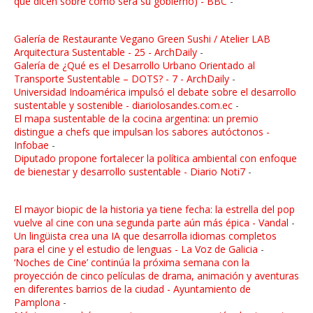
qué dicen sobre cómo será su gobierno) - BBC
-
Galería de Restaurante Vegano Green Sushi / Atelier LAB
Arquitectura Sustentable - 25 - ArchDaily
-
Galería de ¿Qué es el Desarrollo Urbano Orientado al
Transporte Sustentable – DOTS? - 7 - ArchDaily
-
Universidad Indoamérica impulsó el debate sobre el desarrollo
sustentable y sostenible - diariolosandes.com.ec
-
El mapa sustentable de la cocina argentina: un premio
distingue a chefs que impulsan los sabores autóctonos -
Infobae
-
Diputado propone fortalecer la política ambiental con enfoque
de bienestar y desarrollo sustentable - Diario Noti7
-
El mayor biopic de la historia ya tiene fecha: la estrella del pop
vuelve al cine con una segunda parte aún más épica - Vandal
-
Un lingüista crea una IA que desarrolla idiomas completos
para el cine y el estudio de lenguas - La Voz de Galicia
-
‘Noches de Cine’ continúa la próxima semana con la
proyección de cinco películas de drama, animación y aventuras
en diferentes barrios de la ciudad - Ayuntamiento de
Pamplona
-