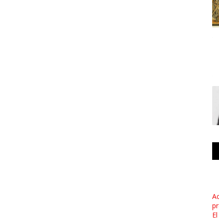
Ac
pr
El