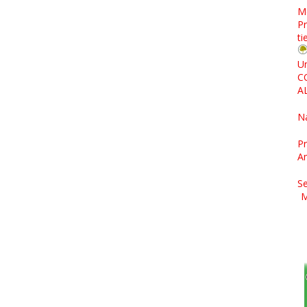
M
Pr
ti
Un
C
A
N
Pr
A
Se
M