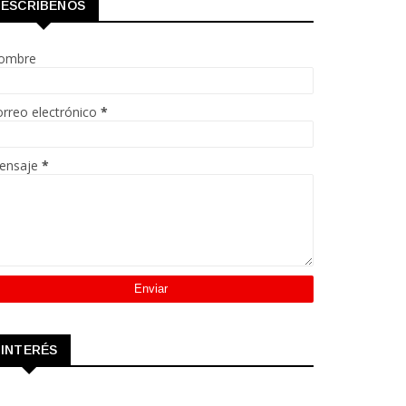
ESCRÍBENOS
ombre
rreo electrónico
*
ensaje
*
INTERÉS