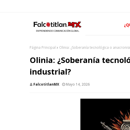
¿Q
Página Principal
Olinia: ¿Soberanía tecnológica o anacronis
Olinia: ¿Soberanía tecnol
industrial?
FalcotitlanMX
Mayo 14, 2026