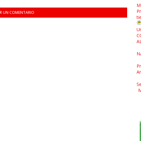
M
Pr
AR UN COMENTARIO
ti
Un
C
A
N
Pr
A
Se
M