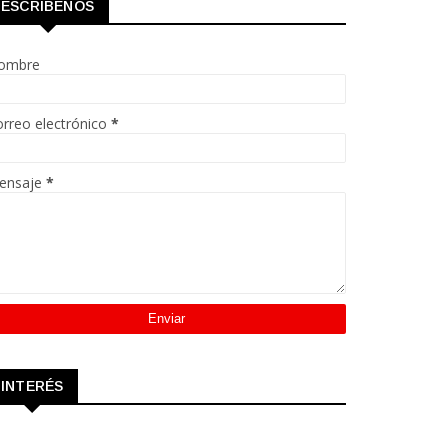
ESCRÍBENOS
ombre
rreo electrónico
*
ensaje
*
INTERÉS