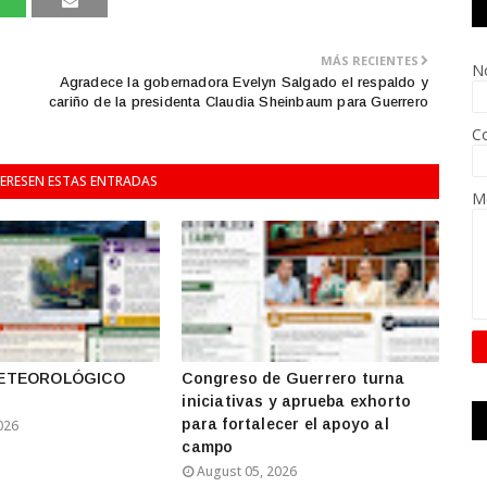
MÁS RECIENTES
N
Agradece la gobernadora Evelyn Salgado el respaldo y
cariño de la presidenta Claudia Sheinbaum para Guerrero
Co
TERESEN ESTAS ENTRADAS
M
ETEOROLÓGICO
Congreso de Guerrero turna
iniciativas y aprueba exhorto
para fortalecer el apoyo al
026
campo
August 05, 2026