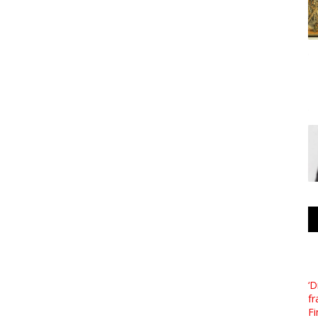
‘D
fr
Fi