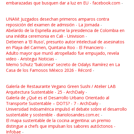
embarazadas que busquen dar a luz en EU - facebook.com
-
UNAM: Juzgados desechan primeros amparos contra
reposición del examen de admisión - La Jornada
-
Abelardo de la Espriella asume la presidencia de Colombia en
una inédita ceremonia en Cali - Univision
-
Detienen a ‘El Ruso’, presunto autor intelectual de asesinatos
en Playa del Carmen, Quintana Roo - El Financiero
-
Adulto mayor que murió atropellado fue empujado, revela
video - Aristegui Noticias
-
Memo Schutz “balconea” secreto de Odalys Ramírez en La
Casa de los Famosos México 2026 - Récord
-
Galería de Restaurante Vegano Green Sushi / Atelier LAB
Arquitectura Sustentable - 25 - ArchDaily
-
Galería de ¿Qué es el Desarrollo Urbano Orientado al
Transporte Sustentable – DOTS? - 7 - ArchDaily
-
Universidad Indoamérica impulsó el debate sobre el desarrollo
sustentable y sostenible - diariolosandes.com.ec
-
El mapa sustentable de la cocina argentina: un premio
distingue a chefs que impulsan los sabores autóctonos -
Infobae
-