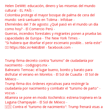
Helen DeWitt: educación, dinero y las miserias del mundo
cultural - EL PAÍS
-
Colombia protege el mayor bosque de palma de cera del
mundo: será santuario en Tolima - Infobae
-
Efemérides del 7 de agosto: ¿Qué pasó en el mundo un día
como hoy? - El Comercio Perú
-
Guerras, incendios forestales y migrantes ponen a prueba las
capacidades de Europa - The New York Times
-
"Si hubiera que diseñar el peor escenario posible… sería este"
👉🏼 https://bbc.in/4xktdbW - facebook.com
-
Trump firma decreto contra “turismo” de ciudadanía por
nacimiento - codigoqro.mx
-
Balneario Temoac: el lugar bueno, bonito y barato para
disfrutar el verano en Morelos - El Sol de Cuautla - El Sol de
México
-
Trump firma dos órdenes ejecutivas para restringir la
ciudadanía por nacimiento y combatir el "turismo de parto" -
voz.us
-
Altamira se pone en modo Xochimilco: estrena trajinera en la
Laguna Champayán - El Sol de México
-
🇺🇸 Contra el "turismo de nacimiento": Trump frenará visas a