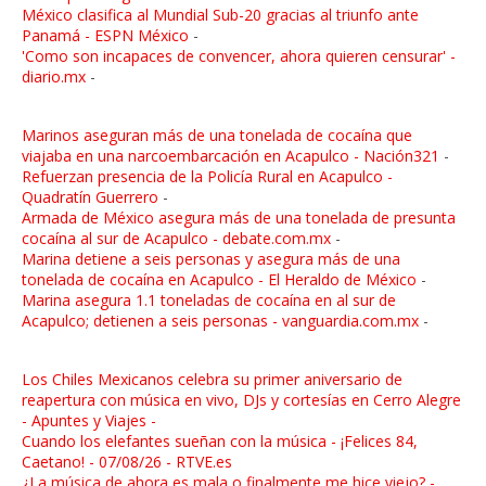
México clasifica al Mundial Sub-20 gracias al triunfo ante
Panamá - ESPN México
-
'Como son incapaces de convencer, ahora quieren censurar' -
diario.mx
-
Marinos aseguran más de una tonelada de cocaína que
viajaba en una narcoembarcación en Acapulco - Nación321
-
Refuerzan presencia de la Policía Rural en Acapulco -
Quadratín Guerrero
-
Armada de México asegura más de una tonelada de presunta
cocaína al sur de Acapulco - debate.com.mx
-
Marina detiene a seis personas y asegura más de una
tonelada de cocaína en Acapulco - El Heraldo de México
-
Marina asegura 1.1 toneladas de cocaína en al sur de
Acapulco; detienen a seis personas - vanguardia.com.mx
-
Los Chiles Mexicanos celebra su primer aniversario de
reapertura con música en vivo, DJs y cortesías en Cerro Alegre
- Apuntes y Viajes -
Cuando los elefantes sueñan con la música - ¡Felices 84,
Caetano! - 07/08/26 - RTVE.es
¿La música de ahora es mala o finalmente me hice viejo? -