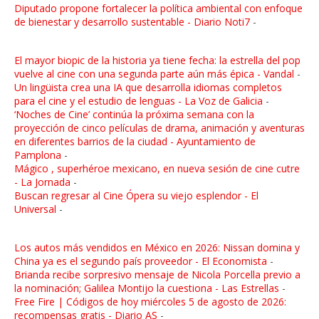
Diputado propone fortalecer la política ambiental con enfoque
de bienestar y desarrollo sustentable - Diario Noti7
-
El mayor biopic de la historia ya tiene fecha: la estrella del pop
vuelve al cine con una segunda parte aún más épica - Vandal
-
Un lingüista crea una IA que desarrolla idiomas completos
para el cine y el estudio de lenguas - La Voz de Galicia
-
‘Noches de Cine’ continúa la próxima semana con la
proyección de cinco películas de drama, animación y aventuras
en diferentes barrios de la ciudad - Ayuntamiento de
Pamplona
-
Mágico , superhéroe mexicano, en nueva sesión de cine cutre
- La Jornada
-
Buscan regresar al Cine Ópera su viejo esplendor - El
Universal
-
Los autos más vendidos en México en 2026: Nissan domina y
China ya es el segundo país proveedor - El Economista
-
Brianda recibe sorpresivo mensaje de Nicola Porcella previo a
la nominación; Galilea Montijo la cuestiona - Las Estrellas
-
Free Fire | Códigos de hoy miércoles 5 de agosto de 2026:
recompensas gratis - Diario AS
-