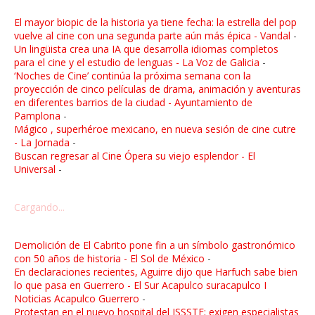
El mayor biopic de la historia ya tiene fecha: la estrella del pop
vuelve al cine con una segunda parte aún más épica - Vandal
-
Un lingüista crea una IA que desarrolla idiomas completos
para el cine y el estudio de lenguas - La Voz de Galicia
-
‘Noches de Cine’ continúa la próxima semana con la
proyección de cinco películas de drama, animación y aventuras
en diferentes barrios de la ciudad - Ayuntamiento de
Pamplona
-
Mágico , superhéroe mexicano, en nueva sesión de cine cutre
- La Jornada
-
Buscan regresar al Cine Ópera su viejo esplendor - El
Universal
-
Cargando...
Demolición de El Cabrito pone fin a un símbolo gastronómico
con 50 años de historia - El Sol de México
-
En declaraciones recientes, Aguirre dijo que Harfuch sabe bien
lo que pasa en Guerrero - El Sur Acapulco suracapulco I
Noticias Acapulco Guerrero
-
Protestan en el nuevo hospital del ISSSTE; exigen especialistas