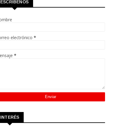
ESCRÍBENOS
ombre
rreo electrónico
*
ensaje
*
INTERÉS