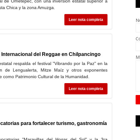
l de Ometepec, con una inversión estatal superior a
sta Chica y la zona Amuzga.
N
Leer nota completa
Co
a Internacional del Reggae en Chilpancingo
M
tatal respalda el festival "Vibrando por la Paz" en la
ón de Lengualerta, Mitze Maíz y otros exponentes
 como Patrimonio Cultural de la Humanidad.
Leer nota completa
atorias para fortalecer turismo, gastronomía
ocatorias "Maravillas del Hogar del Sol" y la 3ra