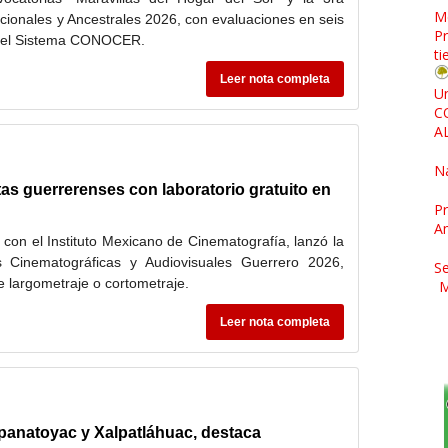
M
icionales y Ancestrales 2026, con evaluaciones en seis
Pr
or el Sistema CONOCER.
ti
Leer nota completa
Un
C
A
N
as guerrerenses con laboratorio gratuito en
Pr
A
 con el Instituto Mexicano de Cinematografía, lanzó la
s Cinematográficas y Audiovisuales Guerrero 2026,
Se
 largometraje o cortometraje.
M
Leer nota completa
panatoyac y Xalpatláhuac, destaca